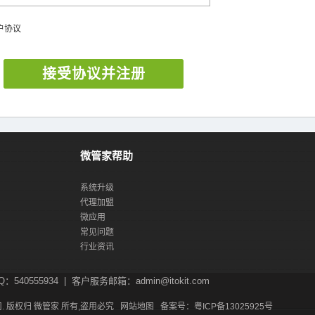
户协议
接受协议并注册
微管家帮助
系统升级
代理加盟
微应用
常见问题
行业资讯
540555934 | 客户服务邮箱：admin@itokit.com
司. 版权归
微管家
所有,盗用必究
网站地图
备案号：
粤ICP备13025925号