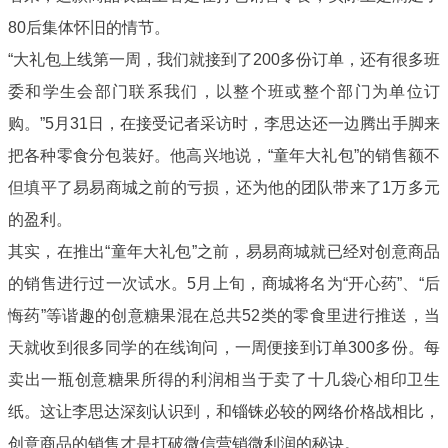
80后集体怀旧的情节。
“大礼包上线第一周，我们就接到了200多份订单，还有很多班
委和学生会部门联系我们，以整个班或整个部门为单位订
购。”5月31日，在接受记者采访时，李思达还一边腾出手脚来
把各种零食分包装好。他高兴地说，“童年大礼包”的销售额不
但填平了易易商城之前的亏损，还为他的团队带来了1万多元
的盈利。
其实，在推出“童年大礼包”之前，易易商城就已经对创意商品
的销售进行过一次试水。5月上旬，商城将名为“开心药”、“后
悔药”等谐趣的创意糖果混在总共52类的零食里进行推送，当
天就收到很多同学的在线询问，一周便接到订单300多份。每
卖出一瓶创意糖果所得的利润相当于卖了十几袋心相印卫生
纸。这让李思达深刻认识到，和锱铢必较的网络价格战相比，
创意商品的销售才是打破微信营销微利润的秘诀。