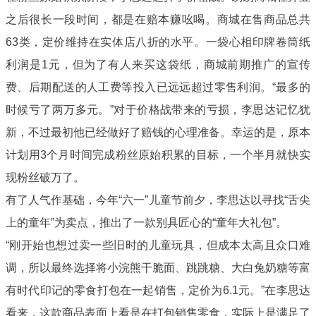
之后很长一段时间，都是在赔本赚吆喝。商城在售商品总共
63类，定价维持在实体店八折的水平。一袋心相印牌卷筒纸
利润是1元，但为了有人来买这袋纸，商城前期推广的宣传
费、后期配送的人工费等投入已远远超过零售利润。“最多的
时候亏了两万多元。”对于价格战带来的亏损，李思达记忆犹
新，不过最初他已经做好了赔钱的心理准备。幸运的是，原本
计划用3个月时间完成粉丝原始积累的目标，一个半月就快实
现粉丝破万了。
有了人气作基础，今年“六一”儿童节前夕，李思达以寻找“舌尖
上的童年”为卖点，推出了一款别具匠心的“童年大礼包”。
“刚开始也想过卖一些旧时的儿童玩具，但成本太高且众口难
调，所以最终选择将小浣熊干脆面、跳跳糖、大白兔奶糖等富
有时代印记的零食打包在一起销售，定价为6.1元。”在李思达
看来，这款商品表面上看是在打包销售零食，实际上是满足了