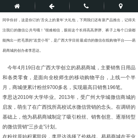
同学你好，这是你订的‘舌尖上的童年’大礼包，下周我们还有新产品推出，记得关
注我们的微信公共号哦！”很难相信，眼前这个长得高高胖胖、裤子上每个口袋都
能掏出一把毛票的“送货小哥”，是广西大学目前最成功的微信在线购物平台——易
易商城的创办者李思达。
今年4月19日在广西大学创立的易易商城，主要销售日用品
和各类零食，是面向全校师生的移动购物平台，上线一个半
月，商城便累计粉丝9700多名，实现最高日销售196笔。
李思达2010年大学毕业。2013年，受广州大学城微信商城的
启发，萌生了在广西找所高校试水微信营销的念头。在调研的
基础上，他为易易商城制定了吸引粉丝、销售创意、逐渐转型
的微信营销“三步走”计划。
在粉丝原始积累阶段，李思达选择了价格战。易易商城在开业