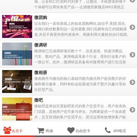
场，让全民C2C的时代到来了，让微信、手机群体的每个
个体都可以帮你来卖产品----企源微管家微店WAS系统正
式上线。
微团购
过去我们一直依靠线上的知名团购网站,如拉手,美团,现在,
当我们粉丝数量到达一定的基数,我们也拥有自己的团购渠
道,并且不再受外部约束条件。商家利用大量粉丝自行组团,
摆脱过去旺丁不旺才的团购模式.更不会有第三方结算拖款
微调研
的问题。
微调研已完成调研项目数十个，涉及游戏、快速消费品、
汽车、数码产品、家用电器等多个行业，受到行业客户的
一致认可。此外，微调研还具备有对微博用户进行生活形
态研究即微生活研究的能力。
微相册
微相册作为微信的核心基础功能为微信用户提供图片的存
储和展示服务，同时有机会拓展成为基于图片兴趣分享的
社区型产品。
微吧
微贴吧是类似百度贴吧形式的客户交流平台，用户发表热
门话题，其他用户也可参与评论。为商家提供一个自由度
大，交互性强的客户交流平台。灵活运用有效增加客户粘
性，为商家提升品牌形象。
微名片
会员卡
商城
自由贺卡
400电话
微名片想表达公司的一个信誉度，如我们去见客户，客户