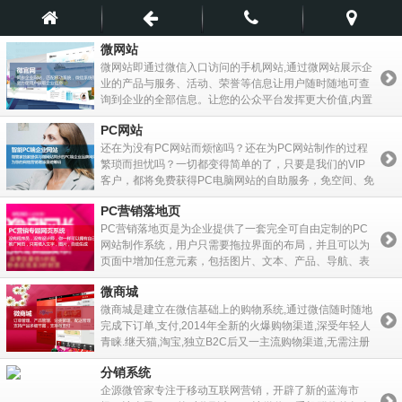
微网站
微网站即通过微信入口访问的手机网站,通过微网站展示企
业的产品与服务、活动、荣誉等信息让用户随时随地可查
询到企业的全部信息。让您的公众平台发挥更大价值,内置
一键拨号与一键导航功能便于客户联系与来访。
PC网站
还在为没有PC网站而烦恼吗？还在为PC网站制作的过程
繁琐而担忧吗？一切都变得简单的了，只要是我们的VIP
客户，都将免费获得PC电脑网站的自助服务，免空间、免
开发、免服务。一切只需要一个域名即可解决。
PC营销落地页
PC营销落地页是为企业提供了一套完全可自由定制的PC
网站制作系统，用户只需要拖拉界面的布局，并且可以为
页面中增加任意元素，包括图片、文本、产品、导航、表
单、列表、标签、分隔线等内容。
微商城
微商城是建立在微信基础上的购物系统,通过微信随时随地
完成下订单,支付,2014年全新的火爆购物渠道,深受年轻人
青睐.继天猫,淘宝,独立B2C后又一主流购物渠道,无需注册
会员,选中商品后,提交收货地址,选择付款方式后即完成购
分销系统
物.同时支持支付宝与财付通作为支付接口。
企源微管家专注于移动互联网营销，开辟了新的蓝海市